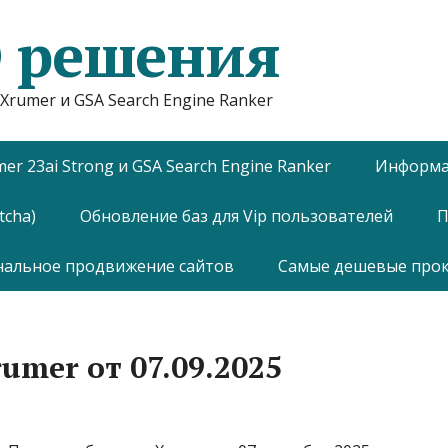
 решения
Xrumer и GSA Search Engine Ranker
mer 23ai Strong и GSA Search Engine Ranker
Информац
tcha)
Обновление баз для Vip пользователей
П
нальное продвижение сайтов
Самые дешевые прокси
umer от 07.09.2025