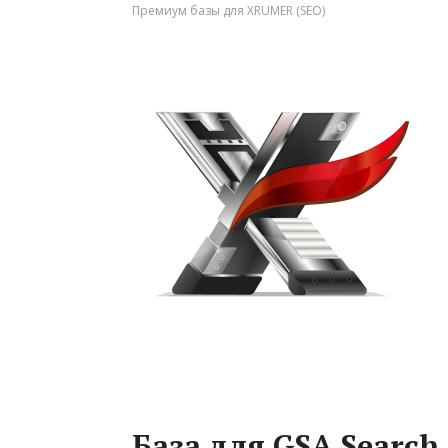
Премиум базы для XRUMER (SEO)
База для GSA Search