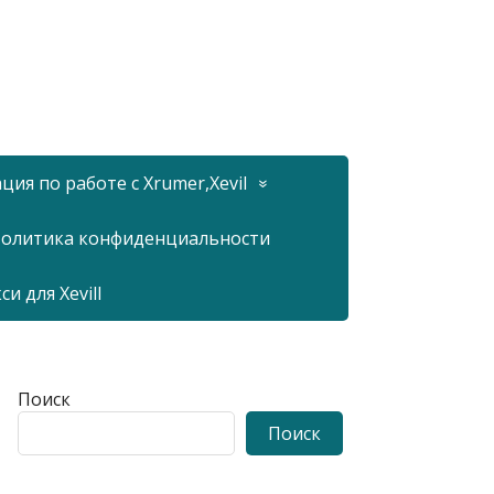
ия по работе с Xrumer,Xevil
олитика конфиденциальности
 для Xevill
Поиск
Поиск