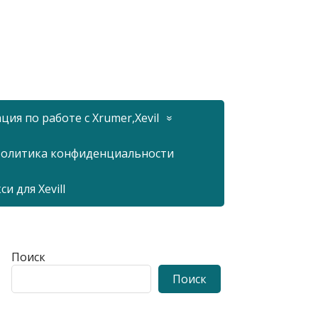
ия по работе с Xrumer,Xevil
олитика конфиденциальности
 для Xevill
Поиск
Поиск