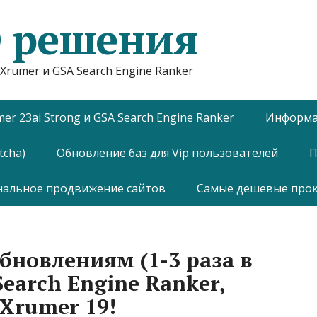
 решения
Xrumer и GSA Search Engine Ranker
mer 23ai Strong и GSA Search Engine Ranker
Информац
tcha)
Обновление баз для Vip пользователей
П
нальное продвижение сайтов
Самые дешевые прокси
бновлениям (1-3 раза в
Search Engine Ranker,
 Xrumer 19!